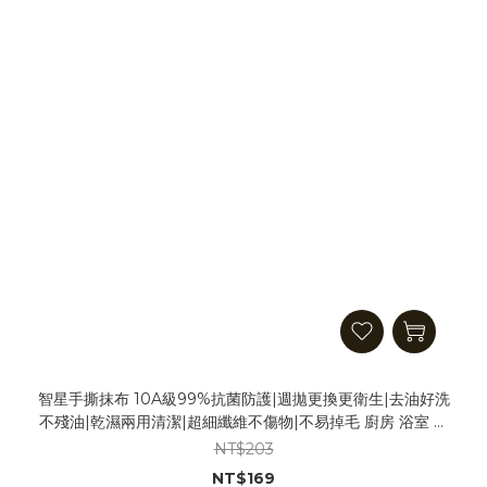
智星手撕抹布 10A級99%抗菌防護|週拋更換更衛生|去油好洗
不殘油|乾濕兩用清潔|超細纖維不傷物|不易掉毛 廚房 浴室 客
廳 清潔布 擦拭布 居家清潔
NT$203
NT$169