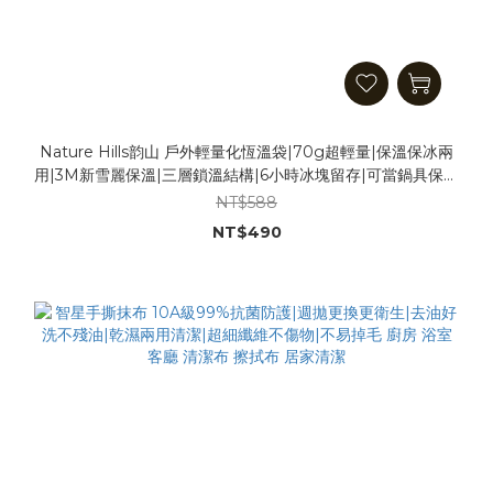
Nature Hills韵山 戶外輕量化恆溫袋|70g超輕量|保溫保冰兩
用|3M新雪麗保溫|三層鎖溫結構|6小時冰塊留存|可當鍋具保溫
套|防水抗撕外層 保冰袋 保溫袋 保冷袋
NT$588
NT$490