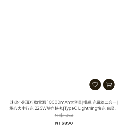
迷你小彩豆行動電源 10000mAh大容量|掛繩 充電線二合一|
掌心大小行充|22.5W雙向快充|TypeC Lightning快充|磁吸快
充|彩色電量顯示|可登機
NT$1,068
NT$890