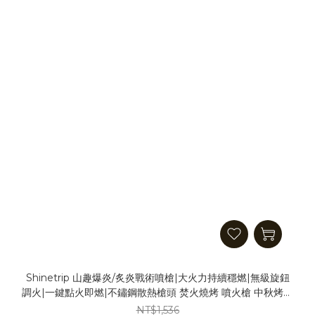
Shinetrip 山趣爆炎/炙炎戰術噴槍|大火力持續穩燃|無級旋鈕
調火|一鍵點火即燃|不鏽鋼散熱槍頭 焚火燒烤 噴火槍 中秋烤肉
生火
NT$1,536