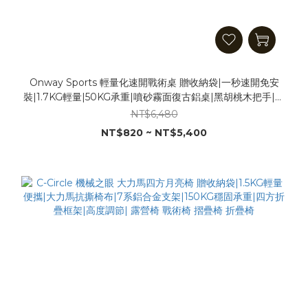
Onway Sports 輕量化速開戰術桌 贈收納袋|一秒速開免安
裝|1.7KG輕量|50KG承重|噴砂霧面復古鋁桌|黑胡桃木把手|可
搭配側桌 IGT板 露營桌 折疊桌 摺疊桌
NT$6,480
NT$820 ~ NT$5,400