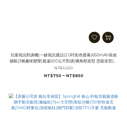
兒童視訊對講機|一鍵視訊通話|2.0吋彩色螢幕|650mAh長效
續航|3種趣味變聲|最遠500公尺對講|獨角獸造型 恐龍造型|親
子互動 兒童玩具 露營趣味
NT$1,020
NT$750 ~ NT$850