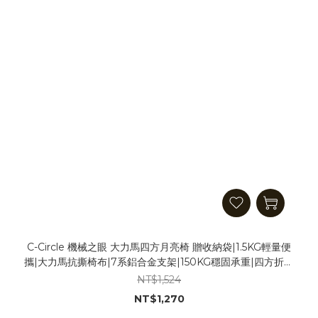
C-Circle 機械之眼 大力馬四方月亮椅 贈收納袋|1.5KG輕量便
攜|大力馬抗撕椅布|7系鋁合金支架|150KG穩固承重|四方折疊
框架|高度調節| 露營椅 戰術椅 摺疊椅 折疊椅
NT$1,524
NT$1,270