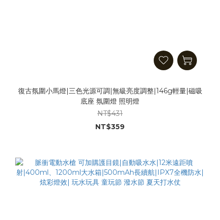
復古氛圍小馬燈|三色光源可調|無級亮度調整|146g輕量|磁吸
底座 氛圍燈 照明燈
NT$431
NT$359