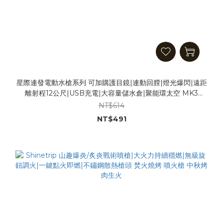
星際連發電動水槍系列 可加購護目鏡|連動回膛|燈光爆閃|遠距
離射程12公尺|USB充電|大容量儲水倉|聚能環太空 MK3
M416 UZI 火光冰鼠|打水仗 玩水 玩具槍 潑水節 童玩節
NT$614
NT$491