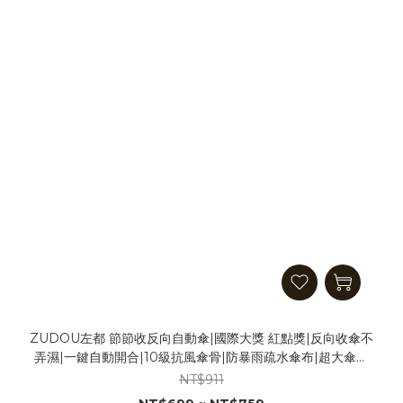
ZUDOU左都 節節收反向自動傘|國際大獎 紅點獎|反向收傘不
弄濕|一鍵自動開合|10級抗風傘骨|防暴雨疏水傘布|超大傘面
隨身傘 反向摺疊傘 雨天 雨傘
NT$911