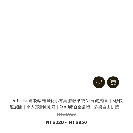
Defthike迪飛客 輕量化小方桌 贈收納袋 716g超輕量｜5秒快
速展開｜單人露營剛剛好｜6061鋁合金桌體｜多桌自由拼接｜
爐頭嵌入孔位｜燈架拓展玩法｜折疊收納好攜帶 露營桌 折疊
NT$1,020
桌 摺疊桌
NT$220 ~ NT$850