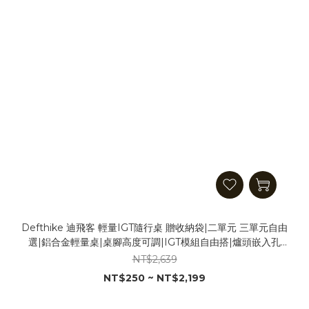
Defthike 迪飛客 輕量IGT隨行桌 贈收納袋|二單元 三單元自由
選|鋁合金輕量桌|桌腳高度可調|IGT模組自由搭|爐頭嵌入孔
位|1/4螺紋擴充|折疊收納 露營桌 折疊桌 摺疊桌
NT$2,639
NT$250 ~ NT$2,199