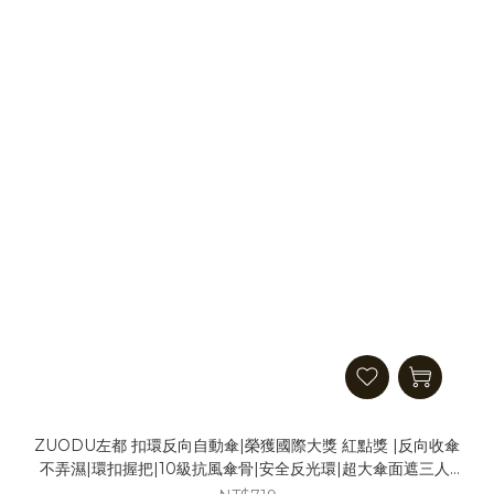
ZUODU左都 扣環反向自動傘|榮獲國際大獎 紅點獎 |反向收傘
不弄濕|環扣握把|10級抗風傘骨|安全反光環|超大傘面遮三人|
隨身傘 反向摺疊傘 雨天 雨傘