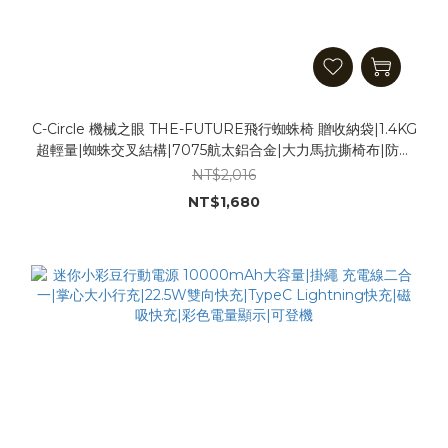
C-Circle 機械之眼 THE-FUTURE飛行蜘蛛椅 贈收納袋|1.4KG
超輕量|蜘蛛交叉結構|7075航太鋁合金|大力馬抗撕椅布|防陷
墊 椅背袋 一袋兩用|MOLLE戰術掛帶 露營椅 戰術椅 摺疊椅
NT$2,016
折疊椅
NT$1,680