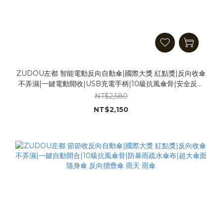
ZUDOU左都 智能電動反向自動傘|國際大獎 紅點獎|反向收傘
不弄濕|一鍵電動開收|USB充電手柄|10級抗風傘骨|安全反光
環|黑膠晴雨兩用| 隨身傘 反向摺疊傘 雨天 雨傘 遮陽傘
NT$2,580
NT$2,150