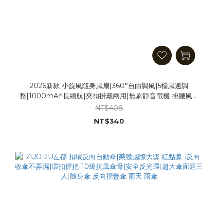
2026新款 小旋風隨身風扇|360°自由調風|5檔風速調
整|1000mAh長續航|夾扣掛戴兩用|無刷靜音電機 掛腰風扇
掛脖風扇 夾扇 迷你風扇
NT$408
NT$340