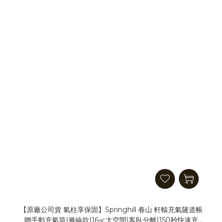
【原廠公司貨 氣柱享保固】Springhill 春山 軒轅充氣隧道帳
贈手動充氣筒|滌綸款|16㎡大空間|客臥分離|150秒快速充