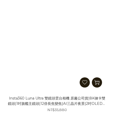
Insta360 Luna Ultra 雙鏡頭雲台相機 原廠公司貨|8K徠卡雙
鏡頭|1吋旗艦主鏡頭|12倍長焦變焦|AI三晶片夜景|2吋OLED遙
控螢幕|三軸穩定防震|10-bit I-Log|4小時長續航
NT$35,880