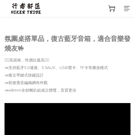
氛圍桌搭單品，復古藍牙音箱，適合音樂發
燒友🤟
🙆‍♀️高規格，性價比最高🙆‍♀️
📣支持藍牙5.0連接、3.5AUX、USB聲卡、TF卡等播放模式
📣復古琴鍵式按鍵設計
📣前後透音編織網布外觀
📣48mm全頻喇叭組成立體聲，音質更佳