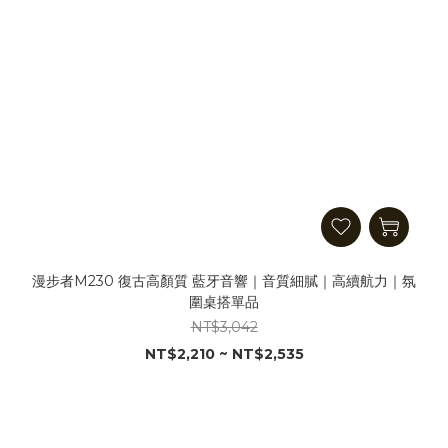
漫步者M230 復古高顏質 藍牙音響｜音質細膩｜高續航力｜氛
圍桌搭單品
NT$3,042
NT$2,210 ~ NT$2,535