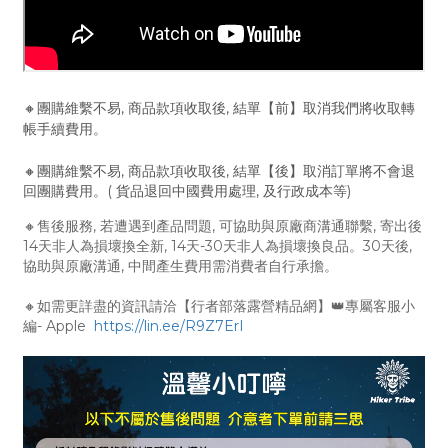
🔸團購維繫不易, 商品款項收取後, 結單【前】取消我們將收取轉
帳手續費用。
🔸團購維繫不易, 商品款項收取後, 結單【後】取消訂單將不會退
回團購費用。( 貨品退回中國費用處理, 及行政成本等)
🔸售後服務, 若遭遇到產品問題, 可協助與原廠商溝通聯繫, 寄出後
14天非人為損壞換全新, 14天-30天非人為損壞換良品。30天後,
協助與原廠溝通, 中間產生費用需消費者自行承擔。
🔸如需更詳盡的資訊請洽【行者部落露營精品網】👑專屬客服小
編- Apple
https://lin.ee/R9Z7ErI