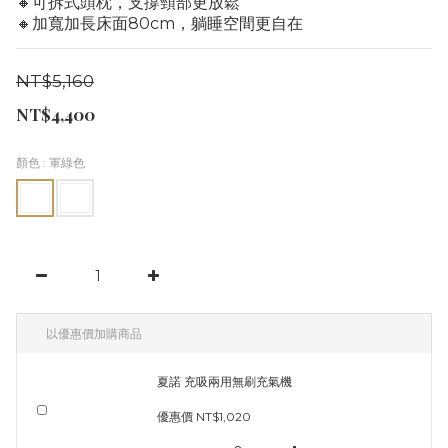
🔸可拆式頭枕，支撐頸部更放鬆
🔸加寬加長床面80cm，躺睡空間更自在
NT$5,160
NT$4,400
顏色
: 軍綠色
以優惠價加購商品
夏諾 充吸兩用無刷充氣機
優惠價 NT$1,020