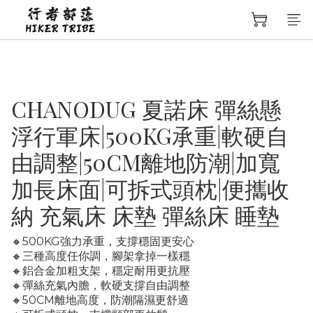
CHANODUG 夏諾床 彈絲懸
浮行軍床|500KG承重|軟硬自
由調整|50CM離地防潮|加寬
加長床面|可拆式頭枕|便攜收
納 充氣床 床墊 彈絲床 睡墊
🔸500KG強力承重，支撐穩固更安心
🔸三種高度任你調，腳架拿掉一樣穩
🔸鋁合金加粗支架，穩定耐用更抗壓
🔸彈絲充氣內膽，軟硬支撐自由調整
🔸50CM離地高度，防潮隔濕更舒適