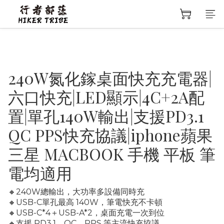
240W氮化鎵桌面快充充電器|
六口快充|LED顯示|4C+2A配
置|單孔140W輸出|支援PD3.1
QC PPS快充協議|iphone蘋果
三星 MACBOOK 手機 平板 筆
電均適用
🔸240W總輸出，大功率多設備同時充
🔸USB-C單孔最高 140W，筆電快充不卡頓
🔸USB-C*4＋USB-A*2，桌面充電一次到位
🔸支援 PD3.1、QC、PPS 等主流快充協議