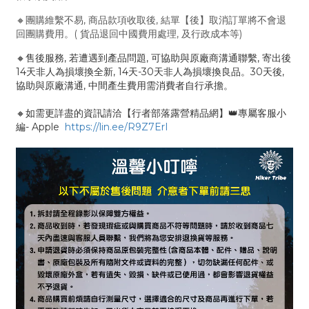
🔸團購維繫不易, 商品款項收取後, 結單【後】取消訂單將不會退
回團購費用。( 貨品退回中國費用處理, 及行政成本等)
🔸售後服務, 若遭遇到產品問題, 可協助與原廠商溝通聯繫, 寄出後
14天非人為損壞換全新, 14天-30天非人為損壞換良品。30天後,
協助與原廠溝通, 中間產生費用需消費者自行承擔。
🔸如需更詳盡的資訊請洽【行者部落露營精品網】👑專屬客服小
編- Apple
https://lin.ee/R9Z7ErI