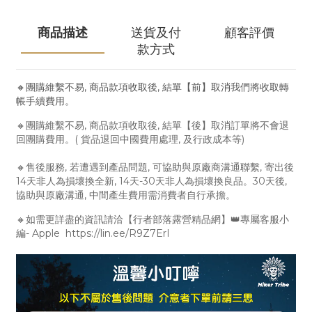
商品描述
送貨及付
顧客評價
款方式
🔸團購維繫不易, 商品款項收取後, 結單【前】取消我們將收取轉
帳手續費用。
🔸團購維繫不易, 商品款項收取後, 結單【後】取消訂單將不會退
回團購費用。( 貨品退回中國費用處理, 及行政成本等)
🔸售後服務, 若遭遇到產品問題, 可協助與原廠商溝通聯繫, 寄出後
14天非人為損壞換全新, 14天-30天非人為損壞換良品。30天後,
協助與原廠溝通, 中間產生費用需消費者自行承擔。
🔸如需更詳盡的資訊請洽【行者部落露營精品網】👑專屬客服小
編- Apple https://lin.ee/R9Z7ErI