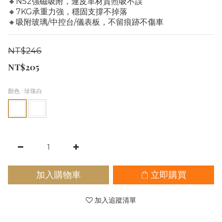
🔸N52強磁吸附，連皮革材質照吸不誤
🔸7KG承重力強，穩固支撐不掉落
🔸吸附玻璃/中控台/儀表板，不留痕跡不傷車
NT$246
NT$205
顏色
: 珍珠白
加入購物車
立即購買
加入追蹤清單