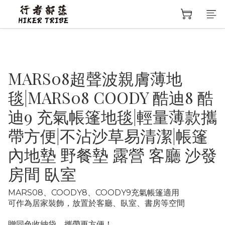
MARS08超聲波親膚薄地
毯|MARS08 COODY 酷迪8 酷
迪9 充氣帳篷地毯|輕量薄款攜
帶方便|不沾沙草易清潔|帳篷
內地墊 野餐墊 露營 客廳 沙發
房間 臥室
MARS08、COODY8、COODY9充氣帳篷適用
可作為居家裝飾，放置於客廳、臥室、書房等空間
贈同色收納袋，攜帶更方便！