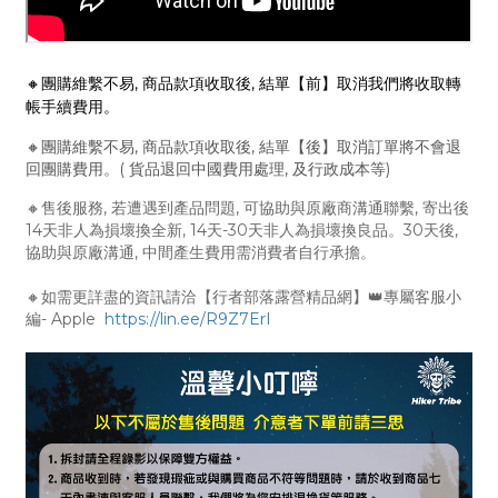
🔸團購維繫不易, 商品款項收取後, 結單【前】取消我們將收取轉
帳手續費用。
🔸團購維繫不易, 商品款項收取後, 結單【後】取消訂單將不會退
回團購費用。( 貨品退回中國費用處理, 及行政成本等)
🔸售後服務, 若遭遇到產品問題, 可協助與原廠商溝通聯繫, 寄出後
14天非人為損壞換全新, 14天-30天非人為損壞換良品。30天後,
協助與原廠溝通, 中間產生費用需消費者自行承擔。
🔸如需更詳盡的資訊請洽【行者部落露營精品網】👑專屬客服小
編- Apple
https://lin.ee/R9Z7ErI