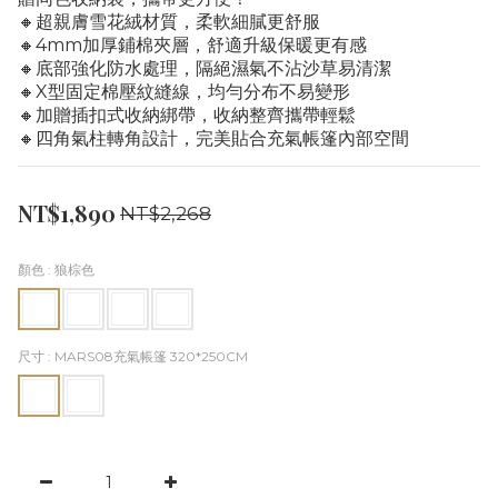
🔸超親膚雪花絨材質，柔軟細膩更舒服
🔸4mm加厚鋪棉夾層，舒適升級保暖更有感
🔸底部強化防水處理，隔絕濕氣不沾沙草易清潔
🔸X型固定棉壓紋縫線，均勻分布不易變形
🔸加贈插扣式收納綁帶，收納整齊攜帶輕鬆
🔸四角氣柱轉角設計，完美貼合充氣帳篷內部空間
NT$1,890
NT$2,268
顏色
: 狼棕色
尺寸
: MARS08充氣帳篷 320*250CM