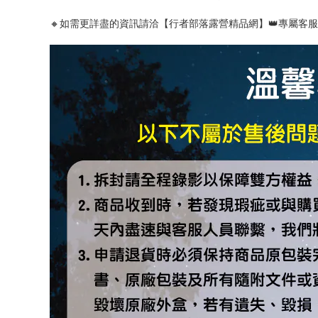
🔸如需更詳盡的資訊請洽【行者部落露營精品網】👑專屬客服小編