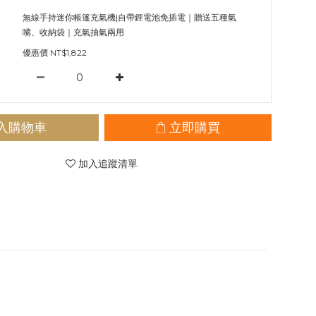
無線手持迷你帳篷充氣機|自帶鋰電池免插電｜贈送五種氣
嘴、收納袋｜充氣抽氣兩用
優惠價 NT$1,822
入購物車
立即購買
加入追蹤清單