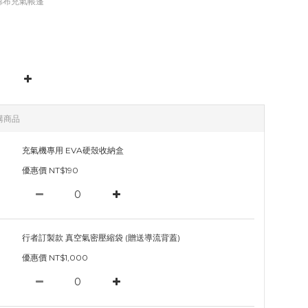
㎡ 棉布充氣帳篷
購商品
充氣機專用 EVA硬殼收納盒
優惠價 NT$190
行者訂製款 真空氣密壓縮袋 (贈送導流背蓋)
優惠價 NT$1,000