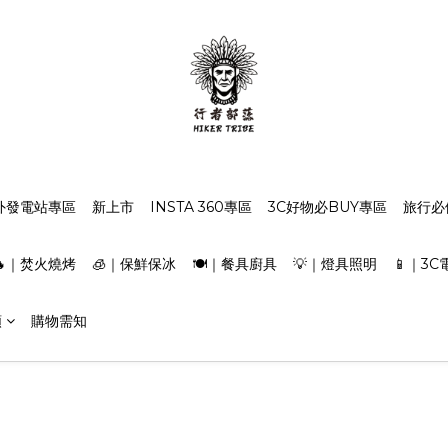
外發電站專區
新上市
INSTA 360專區
3C好物必BUY專區
旅行必
🔥｜焚火燒烤
🧊｜保鮮保冰
🍽️｜餐具廚具
💡｜燈具照明
📱｜3C
類
購物需知