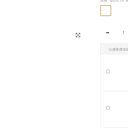
規格
: 假日6.3
以優惠價加