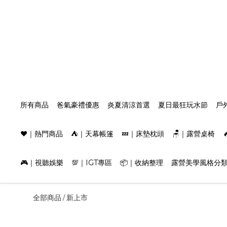
所有商品
爸氣豪禮優惠
炎夏清涼首選
夏日最狂玩水節
戶
❤️｜熱門商品
⛺️｜天幕帳篷
💤｜床墊枕頭
🪑｜露營桌椅
🎮｜視聽娛樂
💯｜IGT專區
📦｜收納整理
露營美學風格分
全部商品
新上市
/