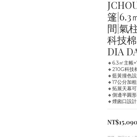
JCHO
篷|6.
間|氣
科技棉
DIA 
🔸6.3㎡主
🔸210G
🔸藍黃撞色
🔸17公分
🔸拓展天幕
🔸側邊半圓
🔸煙囪口設
NT$15,09