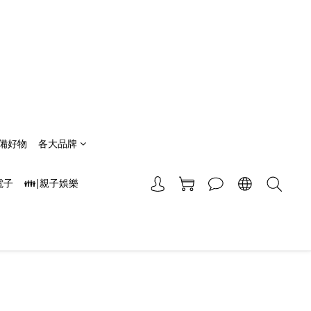
備好物
各大品牌
電子
👪|親子娛樂