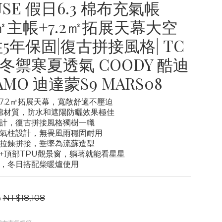
USE 假日6.3 棉布充氣帳
3㎡主帳+7.2㎡拓展天幕大空
柱5年保固|復古拼接風格| TC
冬禦寒夏透氣 COODY 酷迪
DAMO 迪達蒙S9 MARS08
帳+7.2㎡拓展天幕，寬敞舒適不壓迫
科技棉材質，防水和遮陽防曬效果極佳
設計，復古拼接風格獨樹一幟
加粗氣柱設計，無畏風雨穩固耐用
可拉鍊拼接，垂墜為流蘇造型
形+頂部TPU觀景窗，躺著就能看星星
計，冬日搭配柴暖爐使用
0
NT$18,108