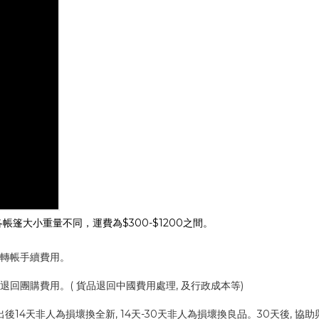
篷大小重量不同，運費為$300-$1200之間。
取轉帳手續費用。
會退回團購費用。( 貨品退回中國費用處理, 及行政成本等)
寄出後14天非人為損壞換全新, 14天-30天非人為損壞換良品。30天後, 