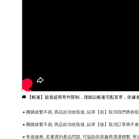
🚚 【帳篷】超過超商寄件限制，僅能以帳篷宅配直寄，依據各帳
🔸團購維繫不易, 商品款項收取後, 結單【前】取消我們將收
🔸團購維繫不易, 商品款項收取後, 結單【後】取消訂單將不
🔸售後服務, 若遭遇到產品問題, 可協助與原廠商溝通聯繫, 