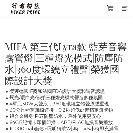
MIFA 第三代Lyra款 藍芽音響
露營燈|三種燈光模式|防塵防
水|360度環繞立體聲|榮獲國
際設計大獎
🔸榮獲德國IF獎和法國FDA設計大獎和調音認證
🔸燭光/暖白光/節拍三種燈光模式營造多種氛圍
🔸4單元30W大聲浪，360度環繞立體聲原聲重現
🔸30公尺藍芽無線連接，0.2秒超低延遲穩定無卡頓
🔸鋁合金機身IP67防塵防水，戶外使用更安心
🔸64GB記憶卡即插即播，APE/FLAC無損音樂播放
🔸10000mah聽歌+照明續航7小時，4.5小時即充滿電