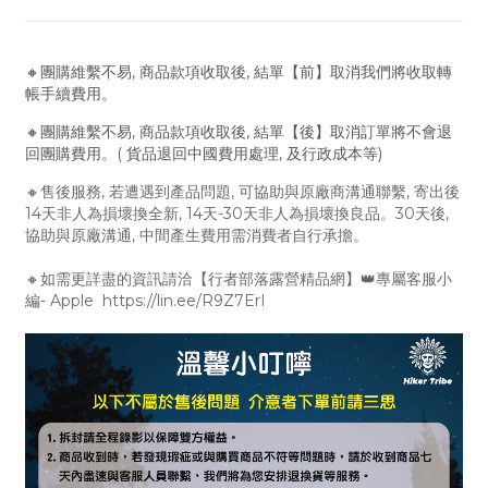
🔸團購維繫不易, 商品款項收取後, 結單【前】取消我們將收取轉
帳手續費用。
🔸團購維繫不易, 商品款項收取後, 結單【後】取消訂單將不會退
回團購費用。( 貨品退回中國費用處理, 及行政成本等)
🔸售後服務, 若遭遇到產品問題, 可協助與原廠商溝通聯繫, 寄出後
14天非人為損壞換全新, 14天-30天非人為損壞換良品。30天後,
協助與原廠溝通, 中間產生費用需消費者自行承擔。
🔸如需更詳盡的資訊請洽【行者部落露營精品網】👑專屬客服小
編- Apple https://lin.ee/R9Z7ErI