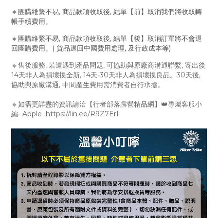
🔸團購維繫不易, 商品款項收取後, 結單【前】取消我們將收取轉
帳手續費用。
🔸團購維繫不易, 商品款項收取後, 結單【後】取消訂單將不會退
回團購費用。( 貨品退回中國費用處理, 及行政成本等)
🔸售後服務, 若遭遇到產品問題, 可協助與原廠商溝通聯繫, 寄出後
14天非人為損壞換全新, 14天-30天非人為損壞換良品。30天後,
協助與原廠溝通, 中間產生費用需消費者自行承擔。
🔸如需更詳盡的資訊請洽【行者部落露營精品網】👑專屬客服小
編- Apple https://lin.ee/R9Z7ErI