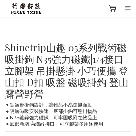
Shinetrip山趣 05系列戰術磁
吸掛鉤|N35強力磁鐵|1/4接口
立腳架|吊掛懸掛|小巧便攜 登
山扣 D扣 吸盤 磁吸掛鈎 登山
露營野營
🔸鋸齒形掛鉤設計，讓物品不易隨風而動
🔸隔層磁吸安裝快速，底部掛鉤可懸掛物品
🔸N35鍍鋅強力磁鐵，可牢固吸附在物品上
🔸底部新增1/4螺紋接口，可立腳架多用途使用