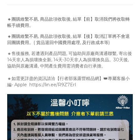
🔸團購維繫不易, 商品款項收取後, 結單【前】取消我們將收取轉
帳手續費用。
🔸團購維繫不易, 商品款項收取後, 結單【後】取消訂單將不會退
回團購費用。( 貨品退回中國費用處理, 及行政成本等)
🔸售後服務, 若遭遇到產品問題, 可協助與原廠商溝通聯繫, 寄出後
14天非人為損壞換全新, 14天-30天非人為損壞換良品。30天後,
協助與原廠溝通, 中間產生費用需消費者自行承擔。
🔸如需更詳盡的資訊請洽【行者部落露營精品網】👑專屬客服小
編- Apple https://lin.ee/R9Z7ErI