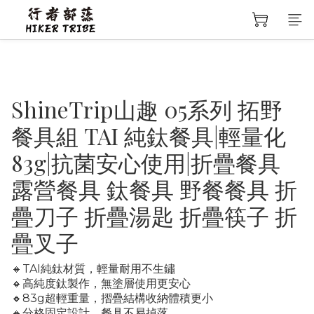
ShineTrip山趣 05系列 拓野
餐具組 TAI 純鈦餐具|輕量化
83g|抗菌安心使用|折疊餐具
露營餐具 鈦餐具 野餐餐具 折
疊刀子 折疊湯匙 折疊筷子 折
疊叉子
🔸TAI純鈦材質，輕量耐用不生鏽
🔸高純度鈦製作，無塗層使用更安心
🔸83g超輕重量，摺疊結構收納體積更小
🔸分格固定設計，餐具不易掉落