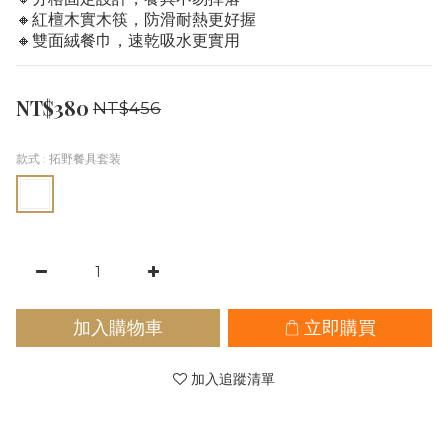
🔸紅檀木實木筷，防滑耐熱更好握
🔸雙面絨餐巾，速乾吸水更實用
NT$380
NT$456
款式
: 拓野餐具套装
加入購物車
立即購買
加入追蹤清單