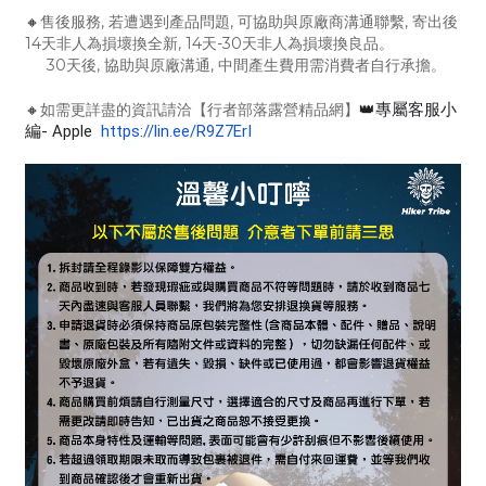
🔸
售後服務, 若遭遇到產品問題, 可協助與原廠商溝通聯繫, 寄出後
14天非人為損壞換全新, 14天-30天非人為損壞換良品。
30天後, 協助與原廠溝通, 中間產生費用需消費者自行承擔。
🔸
如需更詳盡的資訊請洽【行者部落露營精品網】
👑專屬客服小
編- Apple
https://lin.ee/R9Z7ErI