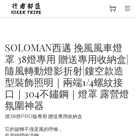
SOLOMAN西邁 挽風風車燈
罩 38燈專用 贈送專用收納盒|
隨風轉動燈影折射|鏤空款造
型裝飾照明｜兩端1/4螺紋接
口｜304不鏽鋼｜燈罩 露營燈
氛圍神器
僅38燈PRO版專用 贈送專用收納盒
它的旋轉不僅是風的呼喚，
也是時間的流轉，