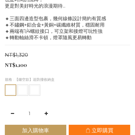
更是對美好時光的浪漫期待...
🔸三面四邊造型包裹，幾何線條設計簡約有質感
🔸不鏽鋼+鋁合金+黃銅+碳纖維材質，穩固耐用
🔸兩端有1/4螺紋接口，可立架和接燈可玩性強
🔸轉動軸絲滑不卡頓，燈罩隨風更易轉動
NT$1,320
NT$1,100
規格
: 【鏤空款】送防撞收納盒
加入購物車
立即購買