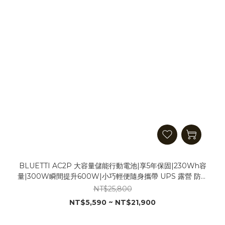
BLUETTI AC2P 大容量儲能行動電池|享5年保固|230Wh容
量|300W瞬間提升600W|小巧輕便隨身攜帶 UPS 露營 防災
戶外必備 移動電源 移動電池 戶外發電站
NT$25,800
NT$5,590 ~ NT$21,900