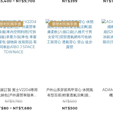
5,400 ~ NT$9,700
NT$399
NT$1
TPU材質|30CM加高加
明燈 卡片燈
重600公斤|床墊 彈絲床
床 睡墊 席夢思 塔吉比.
譽村民獨享價
榮譽村民獨享價
家訂製 賓士V220d專用
戶外山系穿搭馬甲背心 休閒風
ADA
收納包|戶外露營車隨車裝
有型百搭|輕量透氣涼爽|親膚
機
車內空間利用|可拆內層隔
柔軟|八個口袋|八種尺寸男女
扇|5
NT$9,780
NT$600
重力強|車包 車窗包 側窗
皆可|背部透氣網布可收納 工
冰鎮冰
$80 ~ NT$7,680
NT$500
物袋 改裝部品 客製不同
裝背心 透氣背心 登山 徒步 露
顯示|