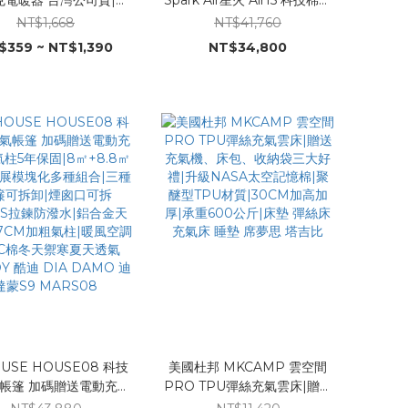
|阻燃防火材質|定時省
氣帳篷|加贈帳篷無線打氣
NT$1,668
NT$41,760
電|遙控擺頭
機|15㎡大空間|模塊化多種組
$359 ~ NT$1,390
NT$34,800
合|三種門簾可拆卸|16公分加
粗氣柱|冬天禦寒夏天透氣
COODY 酷迪 DIADAMO 迪
達蒙 MARS08
USE HOUSE08 科技
美國杜邦 MKCAMP 雲空間
贈送電動充氣
PRO TPU彈絲充氣雲床|贈送
柱5年保固|8㎡+8.8㎡無
充氣機、床包、收納袋三大好