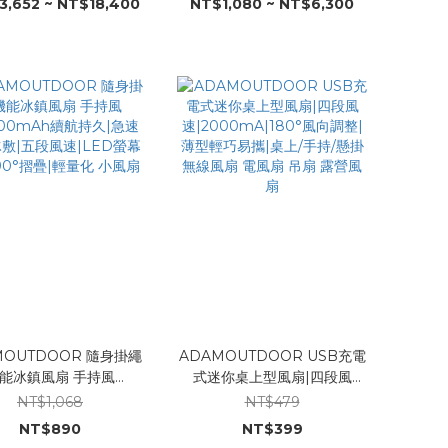
3,652 ~ NT$18,400
NT$1,080 ~ NT$6,300
容納5-8人
氣沙發 彈絲沙發
MOUTDOOR 隨身掛繩
ADAMOUTDOOR USB充電
能冰鎮風扇 手持風
式迷你桌上型風扇|四段風
200mAh續航持久|急速
速|2000mA|180°風向調整|
NT$1,068
NT$479
敷|五段風速|LED螢幕
薄型輕巧易攜|桌上/手持/懸掛
NT$890
NT$399
90°摺疊|輕量化 小風扇
無線風扇 電風扇 吊扇 露營風