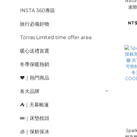
Natu
速開帳
INSTA 360專區
6.0
一室
NT$
旅行必備好物
膠
搭|D
Torras Limited time offer area
暖心送禮首選
冬季保暖熱銷
❤️｜熱門商品
各大品牌
⛺️｜天幕帳篷
💤｜床墊枕頭
Spar
🧊｜保鮮保冰
棉充氣