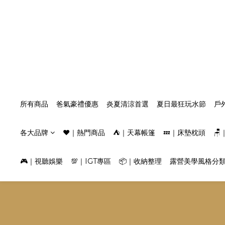
所有商品
爸氣豪禮優惠
炎夏清涼首選
夏日最狂玩水節
戶
各大品牌
❤️｜熱門商品
⛺️｜天幕帳篷
💤｜床墊枕頭

🎮｜視聽娛樂
💯｜IGT專區
📦｜收納整理
露營美學風格分