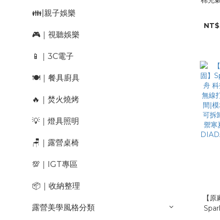
共14
👪|親子娛樂
卸|1
NT$
禦寒
🎮｜視聽娛樂
酷迪
📱｜3C電子
🍽️｜餐具廚具
🔥｜焚火燒烤
💡｜燈具照明
🪑｜露營桌椅
💯｜IGT專區
📦｜收納整理
【原
露營美學風格分類
Spa
科技