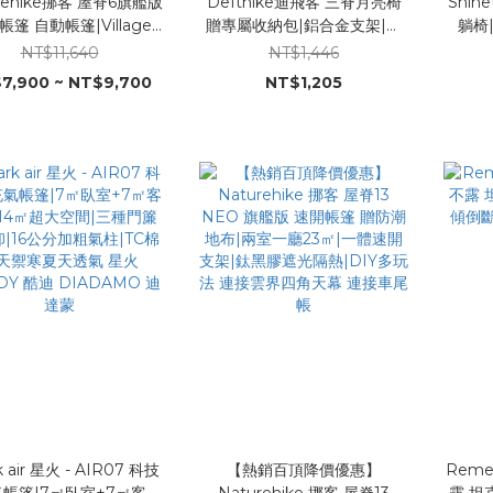
rehike挪客 屋脊6旗艦版
Defthike迪飛客 三脊月亮椅
Shin
篷 自動帳篷|Village
贈專屬收納包|鋁合金支架|摺
躺椅
 屋脊三代|戶外露營小屋帳|
疊收納|牛津布耐磨抗撕
整|1
NT$11,640
NT$1,446
兩廳|自帶延伸天幕|鈦黑
裂|1.3KG輕量便攜|150KG穩固
頭枕|
7,900 ~ NT$9,700
NT$1,205
防曬遮光|一體式支架速
承重 露營椅 旋轉椅 低背椅
IY多玩法 連接雲界四角天
幕 連接車尾帳
k air 星火 - AIR07 科技
【熱銷百頂降價優惠】
Reme
帳篷|7㎡臥室+7㎡客廳
Naturehike 挪客 屋脊13
露 坦