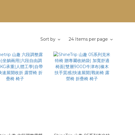
Sort by
24 Items per page