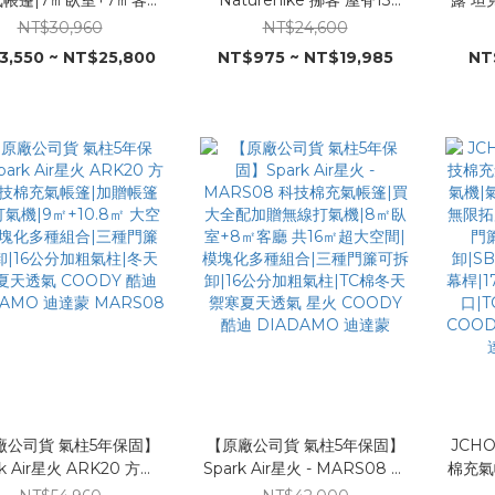
㎡超大空間|三種門簾可拆
NEO 旗艦版 速開帳篷 贈防潮
倒斷電
NT$30,960
NT$24,600
6公分加粗氣柱|TC棉冬天
地布|兩室一廳23㎡|一體速開
3,550 ~ NT$25,800
NT$975 ~ NT$19,985
NT
夏天透氣 星火 COODY
支架|鈦黑膠遮光隔熱|DIY多玩
 DIADAMO 迪達蒙
法 連接雲界四角天幕 連接車尾
帳
廠公司貨 氣柱5年保固】
【原廠公司貨 氣柱5年保固】
JCHO
rk Air星火 ARK20 方舟
Spark Air星火 - MARS08 科
棉充氣帳篷 加碼
棉充氣帳篷|加贈帳篷無線
技棉充氣帳篷|買大全配加贈無
機|氣