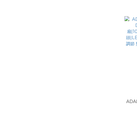
車
ADA
扇|1
頭|L
調節 