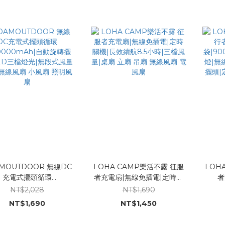
款A180 J SPACE
營
TOWNACE
MOUTDOOR 無線DC
LOHA CAMP樂活不露 征服
LOH
充電式擺頭循環
者充電扇|無線免插電|定時關
者夾扇
0000mAh|自動旋轉擺
機|長效續航8.5小時|三檔風量|
袋|9
NT$2,028
NT$1,690
ED三檔燈光|無段式風量
桌扇 立扇 吊扇 無線風扇 電風
燈|無
NT$1,690
NT$1,450
無線風扇 小風扇 照明風
扇
擺頭|
扇