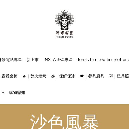
外發電站專區
新上市
INSTA 360專區
Torras Limited time offer 
｜露營桌椅
🔥｜焚火燒烤
🧊｜保鮮保冰
🍽️｜餐具廚具
💡｜燈具
類
購物需知
沙色風暴