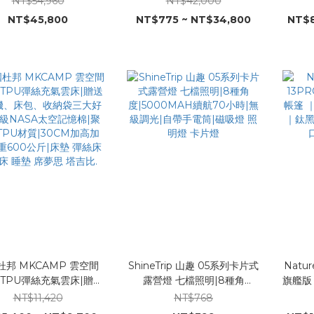
NT$54,960
NT$42,000
|9㎡+10.8㎡ 大空間|模
線打氣機|8㎡臥室+8㎡客廳
限拓展
NT$45,800
NT$775 ~ NT$34,800
NT$8
多種組合|三種門簾可拆
共16㎡超大空間|模塊化多種組
簾可拆
16公分加粗氣柱|冬天禦寒
合|三種門簾可拆卸|16公分加
拉
天透氣 COODY 酷迪
粗氣柱|TC棉冬天禦寒夏天透
桿|1
DAMO 迪達蒙 MARS08
氣 星火 COODY 酷迪
口|
DIADAMO 迪達蒙
COOD
杜邦 MKCAMP 雲空間
ShineTrip 山趣 05系列卡片式
Natu
 TPU彈絲充氣雲床|贈送
露營燈 七檔照明|8種角
旗艦版
機、床包、收納袋三大好
度|5000MAH續航70小時|無
體式
NT$11,420
NT$768
升級NASA太空記憶棉|聚
級調光|自帶手電筒|磁吸燈 照
遮光隔