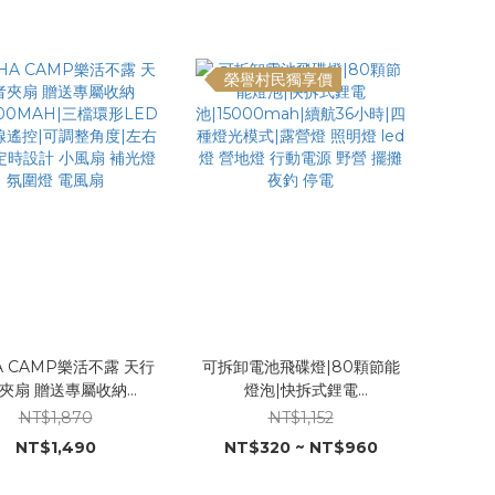
扇
榮譽村民獨享價
A CAMP樂活不露 天行
可拆卸電池飛碟燈|80顆節能
 贈送專屬收納
燈泡|快拆式鋰電
000MAH|三檔環形LED
池|15000mah|續航36小時|四
NT$1,870
NT$1,152
線遙控|可調整角度|左右
種燈光模式|露營燈 照明燈 led
NT$1,490
NT$320 ~ NT$960
定時設計 小風扇 補光燈
燈 營地燈 行動電源 野營 擺攤
氛圍燈 電風扇
夜釣 停電