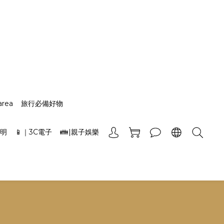
area
旅行必備好物
照明
📱｜3C電子
👪|親子娛樂