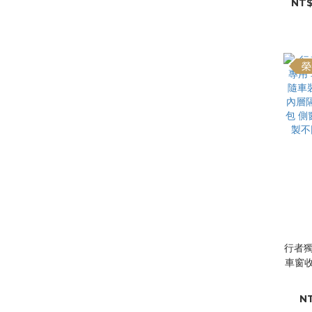
NT$
醚型
厚|承
充氣
榮
行者獨
車窗
備|
板|承
NT
包 儲