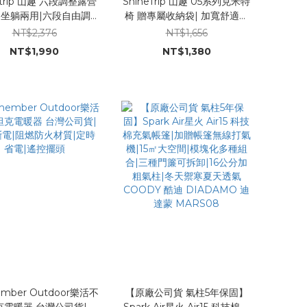
etrip 山趣 六段調整露營
ShineTrip 山趣 05系列克米特
|坐躺兩用|六段自由調
椅 贈專屬收納袋| 加寬舒適椅
50KG承重|人體工學|自帶
面|雙層900D牛津布|橡木扶
NT$2,376
NT$1,656
快速展開收折 露營椅 折
手質感|快速展開|戰術椅 露營
NT$1,990
NT$1,380
疊椅 椅子
椅 折疊椅 椅子
mber Outdoor樂活不
【原廠公司貨 氣柱5年保固】
克電暖器 台灣公司貨|傾
Spark Air星火 Air15 科技棉充