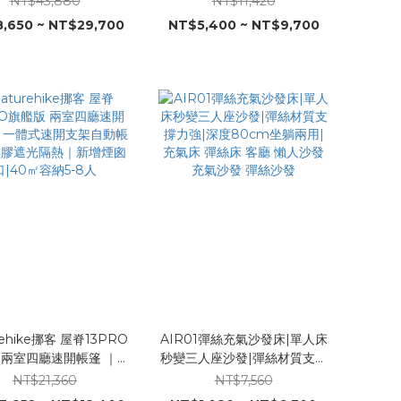
NT$43,880
NT$11,420
模塊化多種組合|三種門
禮|升級NASA太空記憶棉|聚
,650 ~ NT$29,700
NT$5,400 ~ NT$9,700
卸|煙囪口可拆卸|SBS
醚型TPU材質|30CM加高加
鍊防潑水|鋁合金天幕
厚|承重600公斤|床墊 彈絲床
7CM加粗氣柱|暖風空調
充氣床 睡墊 席夢思 塔吉比
TC棉冬天禦寒夏天透氣
Y 酷迪 DIA DAMO 迪
達蒙S9 MARS08
rehike挪客 屋脊13PRO
AIR01彈絲充氣沙發床|單人床
 兩室四廳速開帳篷 ｜一
秒變三人座沙發|彈絲材質支撐
速開支架自動帳｜鈦黑膠
力強|深度80cm坐躺兩用|充
NT$21,360
NT$7,560
熱｜新增煙囪口|40㎡
氣床 彈絲床 客廳 懶人沙發 充