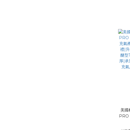
打氣機
塊化
卸|
夏
DIA
美國
PRO
充氣
禮|