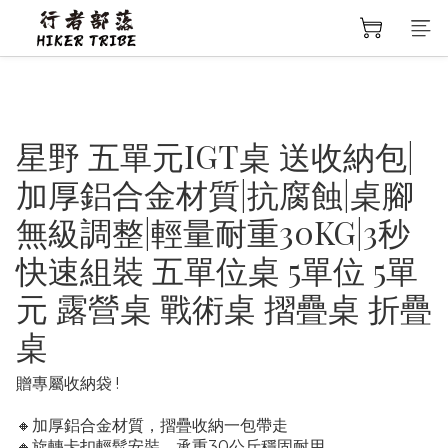
星野 五單元IGT桌 送收納包|
加厚鋁合金材質|抗腐蝕|桌腳
無級調整|輕量耐重30KG|3秒
快速組裝 五單位桌 5單位 5單
元 露營桌 戰術桌 摺疊桌 折疊
桌
贈專屬收納袋 !
🔸加厚鋁合金材質，摺疊收納一包帶走
🔸旋轉卡扣輕鬆安裝，承重30公斤穩固耐用