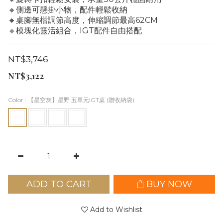
🔸側邊可懸掛小物，配件輕鬆收納
🔸桌腳無檔調節高度，伸縮調節最高62CM
🔸模塊化靈活組合，IGT配件自由搭配
NT$3,746
NT$3,122
Color
: 【星空灰】星野 五單元IGT桌 (贈收納袋)
ADD TO CART
BUY NOW
Add to Wishlist