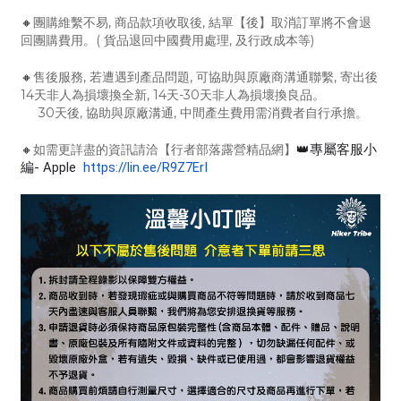
🔸
團購維繫不易, 商品款項收取後, 結單【後】取消訂單將不會退
回團購費用。( 貨品退回中國費用處理, 及行政成本等)
🔸
售後服務, 若遭遇到產品問題, 可協助與原廠商溝通聯繫, 寄出後
14天非人為損壞換全新, 14天-30天非人為損壞換良品。
30天後, 協助與原廠溝通, 中間產生費用需消費者自行承擔。
🔸
如需更詳盡的資訊請洽【行者部落露營精品網】
👑專屬客服小
編- Apple
https://lin.ee/R9Z7ErI