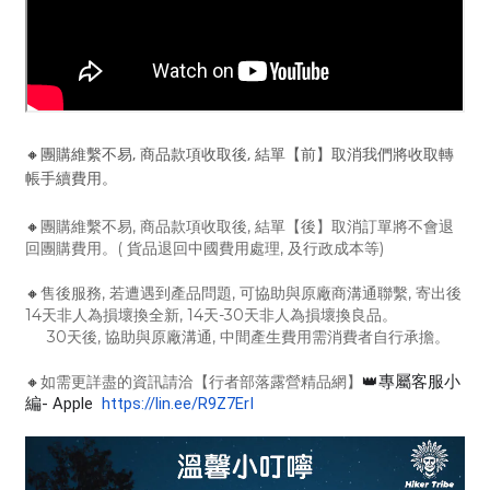
🔸
團購維繫不易, 商品款項收取後, 結單【前】取消我們將收取轉
帳手續費用。
🔸
團購維繫不易, 商品款項收取後, 結單【後】取消訂單將不會退
回團購費用。( 貨品退回中國費用處理, 及行政成本等)
🔸
售後服務, 若遭遇到產品問題, 可協助與原廠商溝通聯繫, 寄出後
14天非人為損壞換全新, 14天-30天非人為損壞換良品。
30天後, 協助與原廠溝通, 中間產生費用需消費者自行承擔。
🔸
如需更詳盡的資訊請洽【行者部落露營精品網】
👑專屬客服小
編- Apple
https://lin.ee/R9Z7ErI