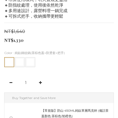
🔸防指紋處理，使用後依然乾淨
🔸多用途設計，露營料理一鍋完成
🔸可拆式把手，收納攜帶更輕鬆
NT$1,640
NT$1,330
Color
: 純鈦錘紋鍋(茶棕色蓋+防燙套+把手)
Buy Together and Save More
【常規版】韵山 450ML純鈦單層馬克杯 (備註茶
蓋顏色:茶棕色/焰橙色)