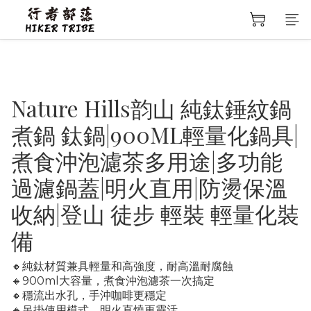
Nature Hills韵山 純鈦錘紋鍋
煮鍋 鈦鍋|900ML輕量化鍋具|
煮食沖泡濾茶多用途|多功能
過濾鍋蓋|明火直用|防燙保溫
收納|登山 徒步 輕裝 輕量化裝
備
🔸純鈦材質兼具輕量和高強度，耐高溫耐腐蝕
🔸900ml大容量，煮食沖泡濾茶一次搞定
🔸穩流出水孔，手沖咖啡更穩定
🔸吊掛使用模式，明火直燒更靈活