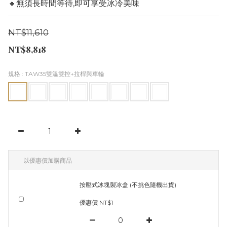
🔸無須長時間等待,即可享受冰冷美味
NT$11,610
NT$8,818
規格
: TAW35雙溫雙控+拉桿與車輪
以優惠價加購商品
按壓式冰塊製冰盒 (不挑色隨機出貨)
優惠價 NT$1