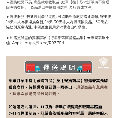
🔸團購維繫不易, 商品款項收取後, 結單【後】取消訂單將不會退
回團購費用。( 貨品退回中國費用處理, 及行政成本等)
🔸售後服務, 若遭遇到產品問題, 可協助與原廠商溝通聯繫, 寄出後
14天非人為損壞換全新, 14天-30天非人為損壞換良品。30天後,
協助與原廠溝通, 中間產生費用需消費者自行承擔。
🔸如需更詳盡的資訊請洽【行者部落露營精品網】👑專屬客服小
編- Apple https://lin.ee/R9Z7ErI