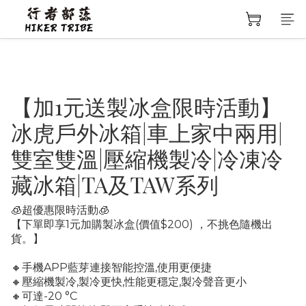
【加1元送製冰盒限時活動】
冰虎戶外冰箱|車上家中兩用|
雙室雙溫|壓縮機製冷|冷凍冷
藏冰箱|TA及TAW系列
🧊超優惠限時活動🧊
【下單即享1元加購製冰盒(價值$200) ，不挑色隨機出
貨。】
🔸手機APP藍芽連接智能控溫,使用更便捷
🔸壓縮機製冷,製冷更快,性能更穩定,製冷聲音更小
🔸可達-20 °C