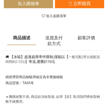
加入購物車
立即購買
加入追蹤清單
商品描述
送貨及付
顧客評價
款方式
🚚
【冰箱
】
超過超商寄件限制,僅能以
【
一般宅配(寄出後配送
時間約2-3日)
】寄
送,運費$110元
經經濟部商品檢驗局核定為非應施檢驗
商品型號：TA35等
🔸團購維繫不易, 商品款項收取後, 結單【前】取消我們將收取轉
帳手續費用。