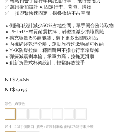
✅ 輕鬆扣合手提行李與託運行李 ，拖行更省力
✅ 萬用掛扣設計 可固定行李、背包、購物
✅ 一扣即緊快速固定，摺疊收納不占空間
🔸側開口設計減少50%占地空間，單手開合臨時取物
🔸PET+PE材質耐震抗摔，耐碰撞減少損壞風險
🔸擴充容量15%超能裝，裝下更多出國戰利品
🔸內襯網袋乾溼分離，運動旅行洗漱物品可收納
🔸YKK防爆拉鍊，穩固耐用不擔心行李箱爆掉
🔸彈簧減震剎車輪，承重力高，拉拖更滑順
🔸創新折疊式杯架設計，輕鬆解放雙手
NT$2,466
NT$2,055
顏色
: 奶茶色
尺寸
: 20吋 側開口+擴充+避震剎車輪 (贈多功能行李掛帶)