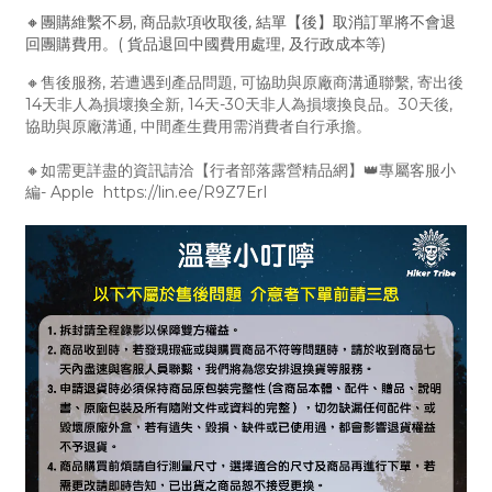
🔸團購維繫不易, 商品款項收取後, 結單【後】取消訂單將不會退
回團購費用。( 貨品退回中國費用處理, 及行政成本等)
🔸售後服務, 若遭遇到產品問題, 可協助與原廠商溝通聯繫, 寄出後
14天非人為損壞換全新, 14天-30天非人為損壞換良品。30天後,
協助與原廠溝通, 中間產生費用需消費者自行承擔。
🔸如需更詳盡的資訊請洽【行者部落露營精品網】👑專屬客服小
編- Apple https://lin.ee/R9Z7ErI