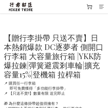
【贈行李掛帶 只送不賣】日
本熱銷爆款 DC逐夢者 側開口
行李箱 大容量旅行箱 |YKK防
爆拉鍊|彈簧避震剎車輪|擴充
容量15%|登機箱 拉桿箱
📌 購買任一行李箱
      即可免費獲得「多功能行李掛帶」
📌 【只送不賣!!】數量有限 送完即止
🎁 為什麼這條掛帶超值得擁有？