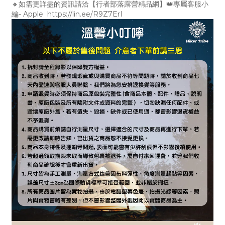
🔸如需更詳盡的資訊請洽【行者部落露營精品網】👑專屬客服小
編- Apple https://lin.ee/R9Z7ErI