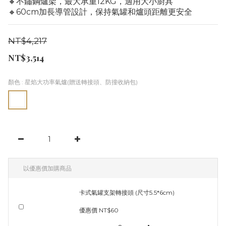
🔸不鏽鋼爐架，最大承重12KG，適用大小廚具
🔸60cm加長導管設計，保持氣罐和爐頭距離更安全
NT$4,217
NT$3,514
顏色
: 星焰大功率氣爐(贈送轉接頭、防撞收納包)
以優惠價加購商品
卡式氣罐支架轉接頭 (尺寸5.5*6cm)
優惠價 NT$60