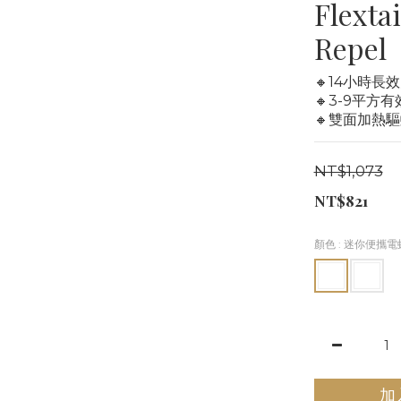
Flext
Repel
🔸14小時長
🔸3-9平方
🔸雙面加熱驅
NT$1,073
NT$821
顏色
: 迷你便攜電
加