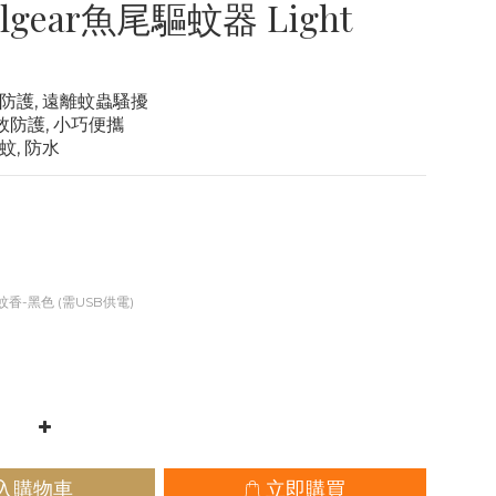
ailgear魚尾驅蚊器 Light
效防護, 遠離蚊蟲騷擾
有效防護, 小巧便攜
蚊, 防水
蚊香-黑色 (需USB供電)
入購物車
立即購買