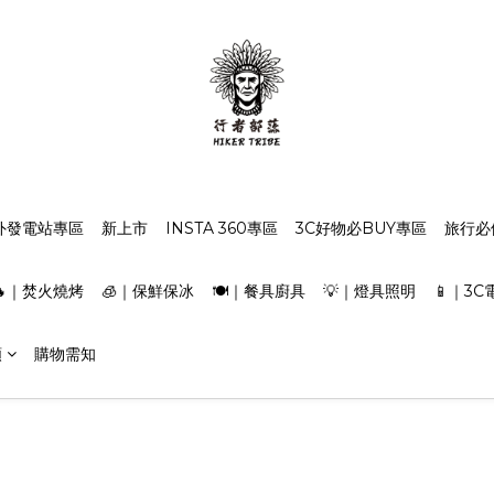
外發電站專區
新上市
INSTA 360專區
3C好物必BUY專區
旅行必
🔥｜焚火燒烤
🧊｜保鮮保冰
🍽️｜餐具廚具
💡｜燈具照明
📱｜3C
類
購物需知