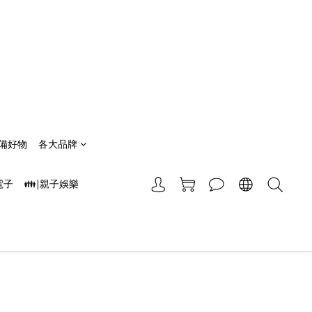
備好物
各大品牌
電子
👪|親子娛樂