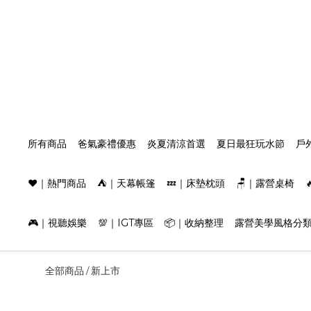
所有商品
爸氣豪禮優惠
炎夏清涼首選
夏日最狂玩水節
戶
❤️｜熱門商品
⛺️｜天幕帳篷
💤｜床墊枕頭
🪑｜露營桌椅
🎮｜視聽娛樂
💯｜IGT專區
📦｜收納整理
露營美學風格分
全部商品
新上市
/