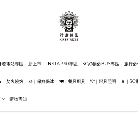
外發電站專區
新上市
INSTA 360專區
3C好物必BUY專區
旅行必
🔥｜焚火燒烤
🧊｜保鮮保冰
🍽️｜餐具廚具
💡｜燈具照明
📱｜3C
類
購物需知