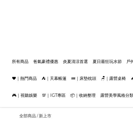
所有商品
爸氣豪禮優惠
炎夏清涼首選
夏日最狂玩水節
戶
❤️｜熱門商品
⛺️｜天幕帳篷
💤｜床墊枕頭
🪑｜露營桌椅
🎮｜視聽娛樂
💯｜IGT專區
📦｜收納整理
露營美學風格分
全部商品
新上市
/