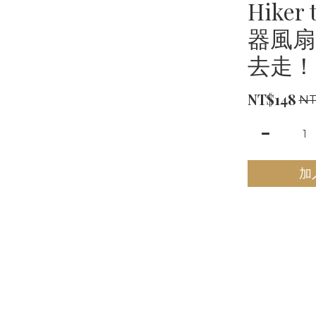
Hike
器風扇
去走！
NT$148
NT
加