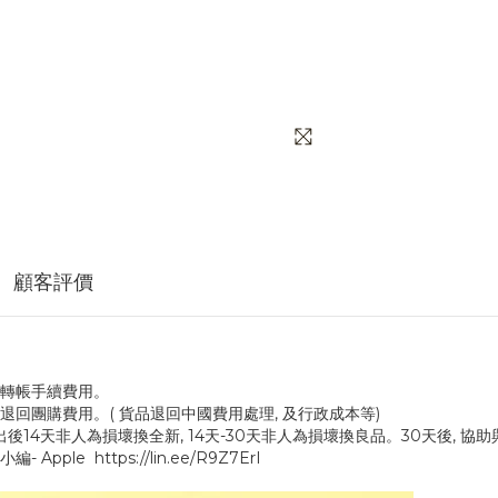
顧客評價
取轉帳手續費用。
會退回團購費用。( 貨品退回中國費用處理, 及行政成本等)
寄出後14天非人為損壞換全新, 14天-30天非人為損壞換良品。30天後, 
e https://lin.ee/R9Z7ErI