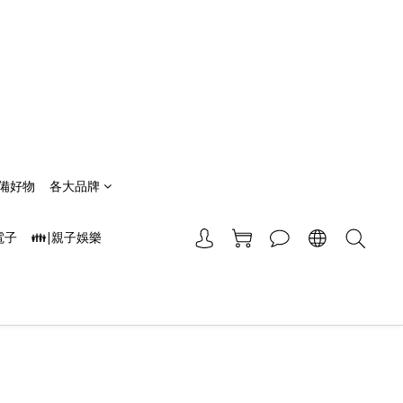
備好物
各大品牌
電子
👪|親子娛樂