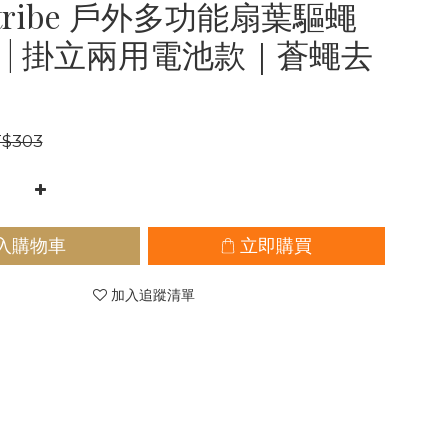
r tribe 戶外多功能扇葉驅蠅
 | 掛立兩用電池款｜蒼蠅去
$303
入購物車
立即購買
加入追蹤清單