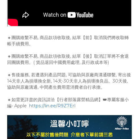
🔸團購維繫不易, 商品款項收取後, 結單【前】取消我們將收取轉
帳手續費用。
🔸團購維繫不易, 商品款項收取後, 結單【後】取消訂單將不會退
回團購費用。( 貨品退回中國費用處理, 及行政成本等)
🔸售後服務, 若遭遇到產品問題, 可協助與原廠商溝通聯繫, 寄出後
14天非人為損壞換全新, 14天-30天非人為損壞換良品。30天後,
協助與原廠溝通, 中間產生費用需消費者自行承擔。
🔸如需更詳盡的資訊請洽【行者部落露營精品網】👑專屬客服小
編- Apple
https://lin.ee/R9Z7ErI