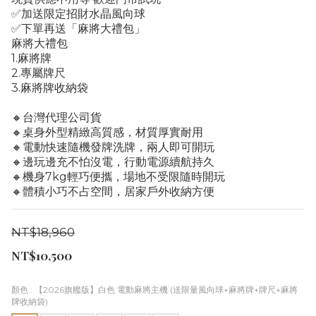
✅加送限定招財水晶風向球
✅下單再送「麻將大禮包」
麻將大禮包
1.麻將牌
2.專屬牌尺
3.麻將牌收納袋
🔸台灣代理公司貨
🔸桌身外型精緻高質感，材質厚實耐用
🔸電動快速隨機發牌洗牌，兩人即可開玩
🔸邊玩邊充不怕沒電，行動電源續航持久
🔸機身7kg輕巧便攜，場地不受限隨時開玩
🔸體積小巧不占空間，居家戶外收納方便
NT$18,960
NT$10,500
顏色
: 【2026旗艦版】白色 電動麻將主機 (送限量風向球+麻將牌+牌尺+麻將
牌收納袋)