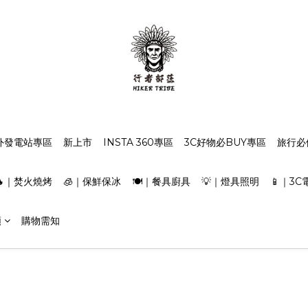
外發電站專區
新上市
INSTA 360專區
3C好物必BUY專區
旅行必
🔥｜焚火燒烤
🧊｜保鮮保冰
🍽️｜餐具廚具
💡｜燈具照明
📱｜3C
類
購物需知