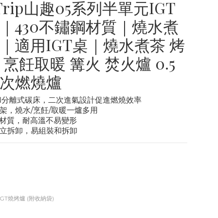
eTrip山趣05系列半單元IGT
｜430不鏽鋼材質｜燒水煮
｜適用IGT桌｜燒水煮茶 烤
烹飪取暖 篝火 焚火爐 0.5
次燃燒爐
板和分離式碳床，二次進氣設計促進燃燒效率
支架，燒水/烹飪/取暖一爐多用
鏽鋼材質，耐高溫不易變形
獨立拆卸，易組裝和拆卸
IGT燒烤爐 (附收納袋)