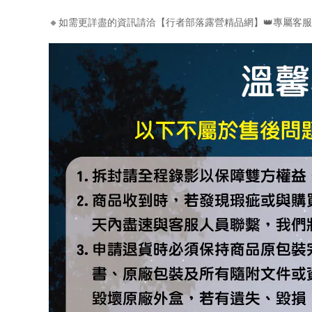
🔸如需更詳盡的資訊請洽【行者部落露營精品網】👑專屬客服小編- Appl