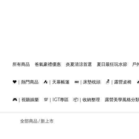
所有商品
爸氣豪禮優惠
炎夏清涼首選
夏日最狂玩水節
戶
❤️｜熱門商品
⛺️｜天幕帳篷
💤｜床墊枕頭
🪑｜露營桌椅
🎮｜視聽娛樂
💯｜IGT專區
📦｜收納整理
露營美學風格分
全部商品
新上市
/