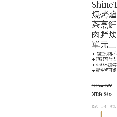
Shin
燒烤爐
茶烹飪
肉野炊 
單元二
🔸 鏤空側
🔸頂部可放
🔸430不
🔸配件皆可
NT$2,180
NT$1,880
款式
: 山趣半單元