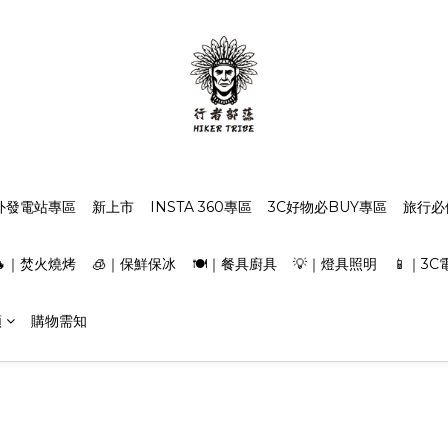
外發電站專區
新上市
INSTA 360專區
3C好物必BUY專區
旅行必
🔥｜焚火燒烤
🧊｜保鮮保冰
🍽️｜餐具廚具
💡｜燈具照明
📱｜3C
類
購物需知