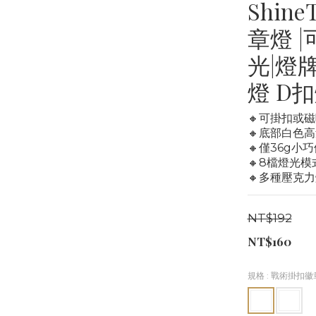
Shin
章燈 
光|燈
燈 D
🔸可掛扣或
🔸底部白色
🔸僅36g小
🔸8檔燈光
🔸多種壓克
NT$192
NT$160
規格
: 戰術掛扣徽