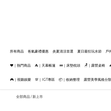
所有商品
爸氣豪禮優惠
炎夏清涼首選
夏日最狂玩水節
戶
❤️｜熱門商品
⛺️｜天幕帳篷
💤｜床墊枕頭
🪑｜露營桌椅
🎮｜視聽娛樂
💯｜IGT專區
📦｜收納整理
露營美學風格分
全部商品
新上市
/