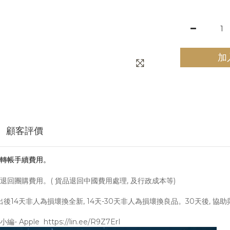
加
顧客評價
取轉帳手續費用。
會退回團購費用。( 貨品退回中國費用處理, 及行政成本等)
寄出後14天非人為損壞換全新, 14天-30天非人為損壞換良品。30天後, 
e https://lin.ee/R9Z7ErI