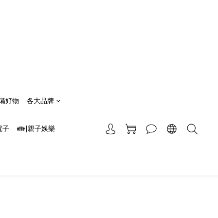
備好物
各大品牌
電子
👪|親子娛樂