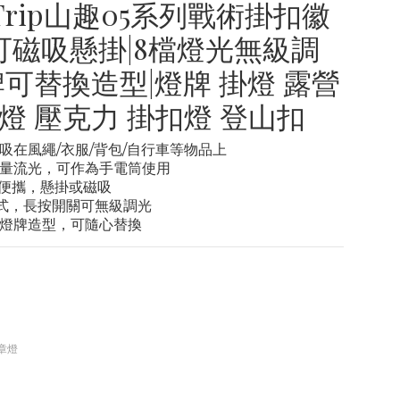
eTrip山趣05系列戰術掛扣徽
|可磁吸懸掛|8檔燈光無級調
牌可替換造型|燈牌 掛燈 露營
扣燈 壓克力 掛扣燈 登山扣
磁吸在風繩/衣服/背包/自行車等物品上
高量流光，可作為手電筒使用
巧便攜，懸掛或磁吸
模式，長按開關可無級調光
力燈牌造型，可隨心替換
章燈