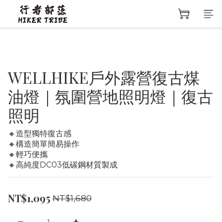
WELLHIKE戶外露營復古煤
油燈｜氛圍營地照明燈｜復古
照明
🔸造型獨特復古感
🔸構造簡單簡易操作
🔸輕巧便攜
🔸高純度DC03低碳鋼材質製成
NT$1,095
NT$1,680