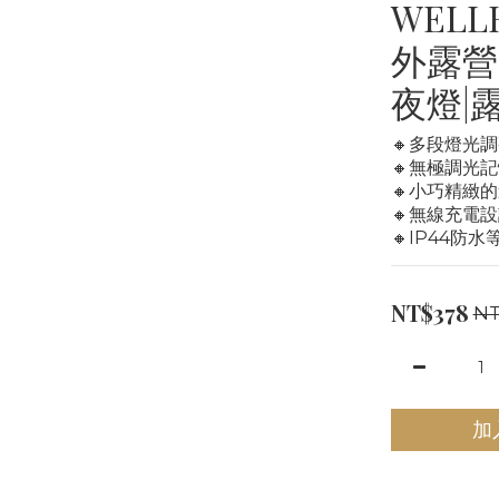
WELL
外露營
夜燈|
🔸多段燈光調
🔸無極調光
🔸小巧精緻
🔸無線充電
🔸IP44防水
NT$378
NT
加