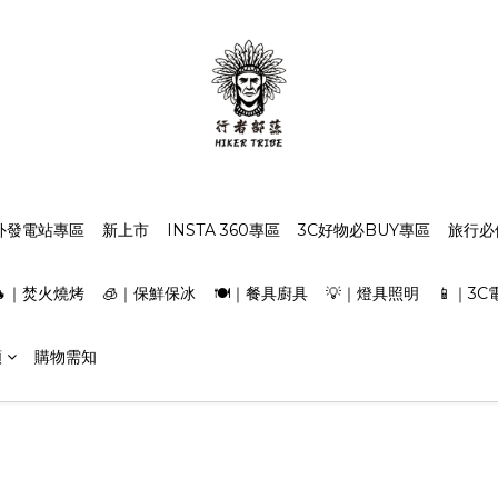
外發電站專區
新上市
INSTA 360專區
3C好物必BUY專區
旅行必
🔥｜焚火燒烤
🧊｜保鮮保冰
🍽️｜餐具廚具
💡｜燈具照明
📱｜3C
類
購物需知