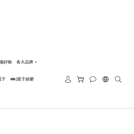
備好物
各大品牌
電子
👪|親子娛樂