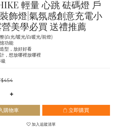
HIKE 輕量 心跳 砝碼燈 戶
裝飾燈|氣氛感創意充電小
露營美學必買 送禮推薦
整(白光/暖光/白暖光/前燈)
記憶功能
的造型，放好好看
設計，想放哪裡放哪裡
等級
$454
入購物車
立即購買
加入追蹤清單