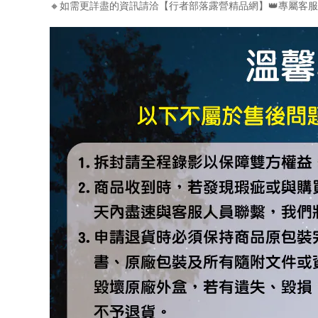
🔸如需更詳盡的資訊請洽【行者部落露營精品網】👑專屬客服小編- Appl