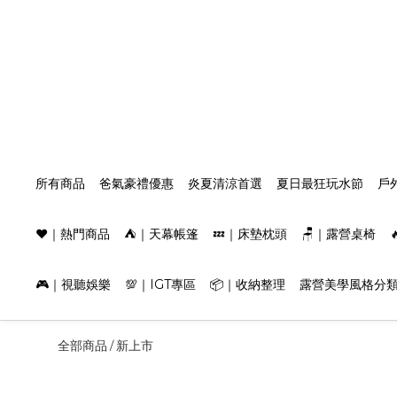
所有商品
爸氣豪禮優惠
炎夏清涼首選
夏日最狂玩水節
戶
❤️｜熱門商品
⛺️｜天幕帳篷
💤｜床墊枕頭
🪑｜露營桌椅
🎮｜視聽娛樂
💯｜IGT專區
📦｜收納整理
露營美學風格分
全部商品
新上市
/