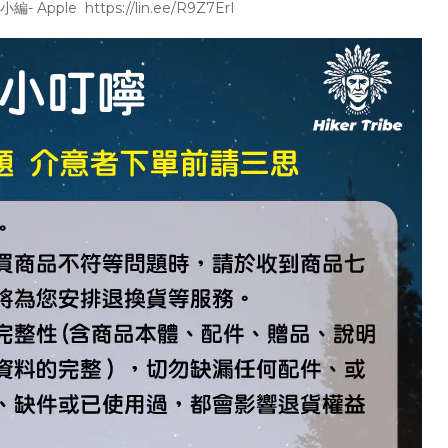
e https://lin.ee/R9Z7ErI