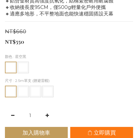
🔸鋁合金材質高強度抗氧化，結構緊密耐用耐腐蝕
🔸收納後長度95CM，僅500g輕量化戶外便攜
🔸適應多地形，不平整地面也能快速穩固搭設天幕
NT$660
NT$550
顏色
: 星空黑
尺寸
: 2.5m單支 (贈避雷帽)
加入購物車
立即購買