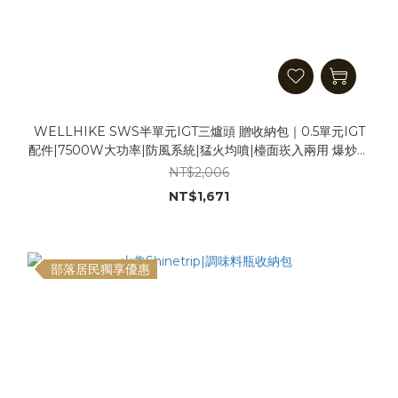
WELLHIKE SWS半單元IGT三爐頭 贈收納包｜0.5單元IGT
配件|7500W大功率|防風系統|猛火均噴|檯面崁入兩用 爆炒神
器 卡式爐 IGT爐 猛火爐 氣爐
NT$2,006
NT$1,671
部落居民獨享優惠