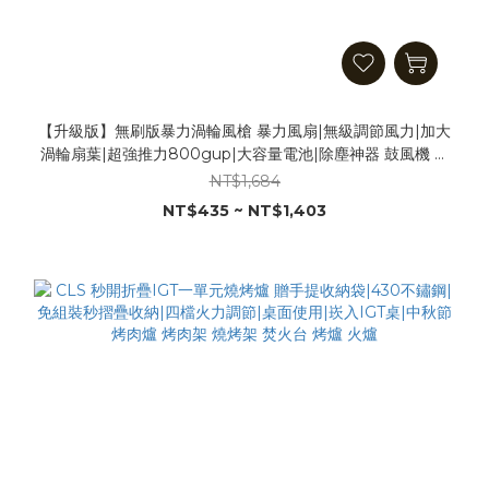
【升級版】無刷版暴力渦輪風槍 暴力風扇|無級調節風力|加大
渦輪扇葉|超強推力800gup|大容量電池|除塵神器 鼓風機 吹
葉機 吹水機 吹塵機 吹風機
NT$1,684
NT$435 ~ NT$1,403