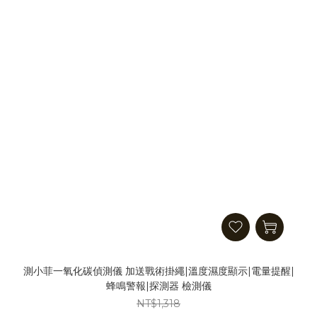
測小菲一氧化碳偵測儀 加送戰術掛繩|溫度濕度顯示|電量提醒|
蜂鳴警報|探測器 檢測儀
NT$1,318