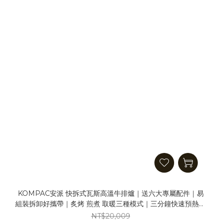
KOMPAC安派 快拆式瓦斯高溫牛排爐｜送六大專屬配件｜易
組裝拆卸好攜帶｜炙烤 煎煮 取暖三種模式｜三分鐘快速預熱｜
不鏽鋼電烤爐 燒烤爐
NT$20,009