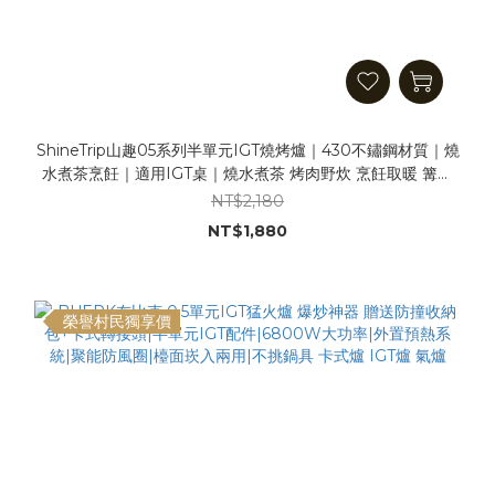
ShineTrip山趣05系列半單元IGT燒烤爐｜430不鏽鋼材質｜燒
水煮茶烹飪｜適用IGT桌｜燒水煮茶 烤肉野炊 烹飪取暖 篝火
焚火爐 0.5單元二次燃燒爐
NT$2,180
NT$1,880
榮譽村民獨享價