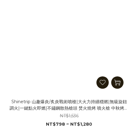
Shinetrip 山趣爆炎/炙炎戰術噴槍|大火力持續穩燃|無級旋鈕
調火|一鍵點火即燃|不鏽鋼散熱槍頭 焚火燒烤 噴火槍 中秋烤肉
生火
NT$1,536
NT$798 ~ NT$1,280