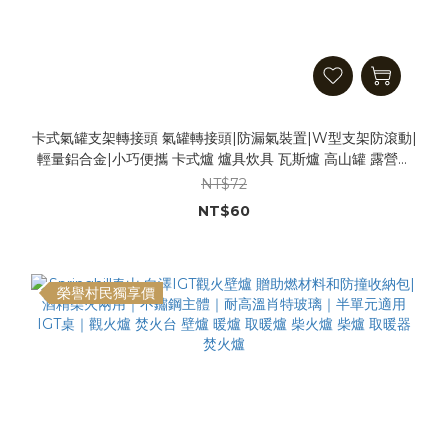
卡式氣罐支架轉接頭 氣罐轉接頭|防漏氣裝置|W型支架防滾動|
輕量鋁合金|小巧便攜 卡式爐 爐具炊具 瓦斯爐 高山罐 露營野
營
NT$72
NT$60
榮譽村民獨享價