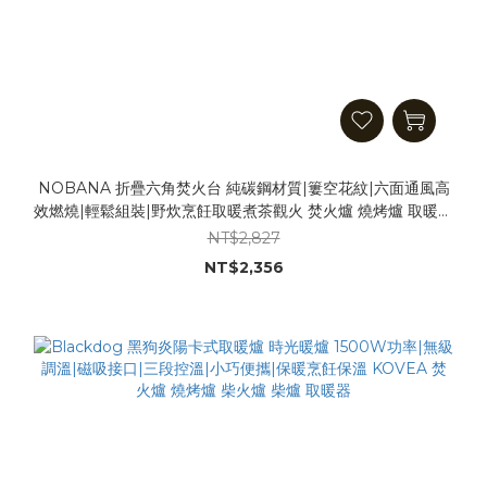
NOBANA 折疊六角焚火台 純碳鋼材質|簍空花紋|六面通風高
效燃燒|輕鬆組裝|野炊烹飪取暖煮茶觀火 焚火爐 燒烤爐 取暖爐
柴火爐 柴爐 取暖器
NT$2,827
NT$2,356