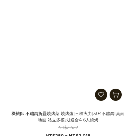
機械師 不鏽鋼折疊燒烤架 燒烤爐|三檔火力|304不鏽鋼|桌面
地面 站立多模式|適合4-6人燒烤
NT$2,422
NT$250 ~ NT$2,018