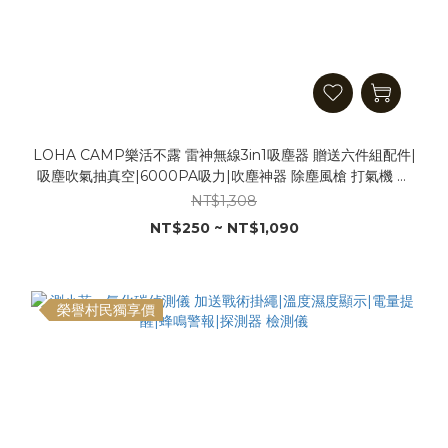
LOHA CAMP樂活不露 雷神無線3in1吸塵器 贈送六件組配件|
吸塵吹氣抽真空|6000PA吸力|吹塵神器 除塵風槍 打氣機 充
氣機 真空機
NT$1,308
NT$250 ~ NT$1,090
榮譽村民獨享價