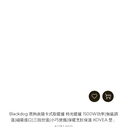
Blackdog 黑狗炎陽卡式取暖爐 時光暖爐 1500W功率|無級調
溫|磁吸接口|三段控溫|小巧便攜|保暖烹飪保溫 KOVEA 焚火
爐 燒烤爐 柴火爐 柴爐 取暖器
NT$1,859