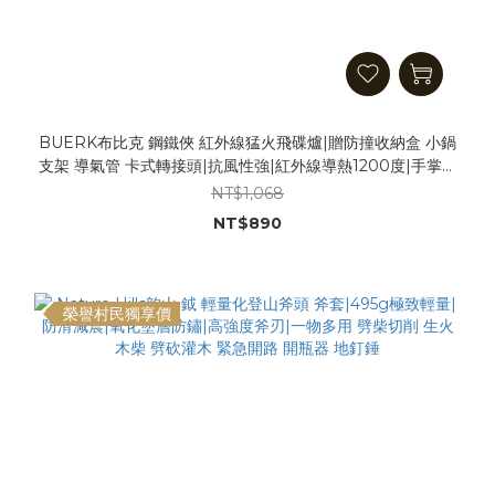
BUERK布比克 鋼鐵俠 紅外線猛火飛碟爐|贈防撞收納盒 小鍋
支架 導氣管 卡式轉接頭|抗風性強|紅外線導熱1200度|手掌大
小摺疊便攜|不鏽鋼加厚材質|無煙不黑鍋|摺疊爐 折疊爐 猛火
NT$1,068
爐 氣爐
NT$890
榮譽村民獨享價