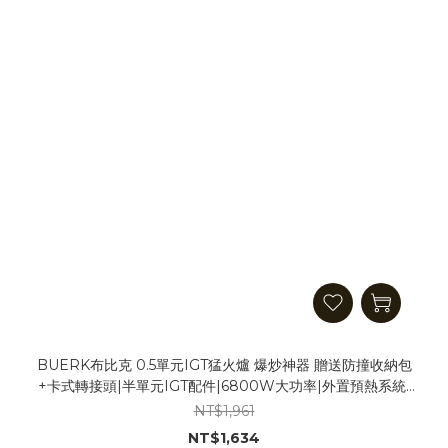
BUERK布比克 0.5單元IGT猛火爐 爆炒神器 贈送防撞收納包
+卡式轉接頭|半單元IGT配件|6800W大功率|外置預熱系統|
聚能防風圈|檯面崁入兩用|不挑鍋具 卡式爐 IGT爐 氣爐
NT$1,961
NT$1,634