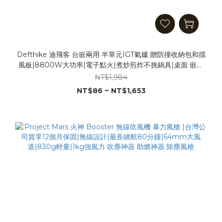
Defthike 迪飛客 台嵌兩用 半單元IGT氣爐 贈防撞收納包和擋
風板|8800W大功率|電子點火|煮炒煎炸不挑鍋具|桌面 嵌入
IGT桌兩用|爆炒神器 卡式爐 IGT爐
NT$1,984
NT$86 ~ NT$1,653