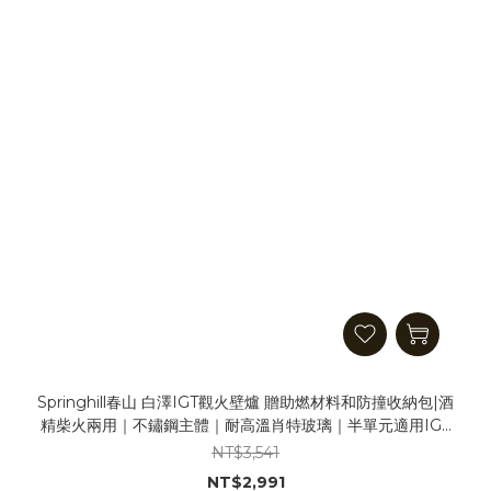
Springhill春山 白澤IGT觀火壁爐 贈助燃材料和防撞收納包|酒
精柴火兩用｜不鏽鋼主體｜耐高溫肖特玻璃｜半單元適用IGT
桌｜觀火爐 焚火台 壁爐 暖爐 取暖爐 柴火爐 柴爐 取暖器 焚火
NT$3,541
爐
NT$2,991