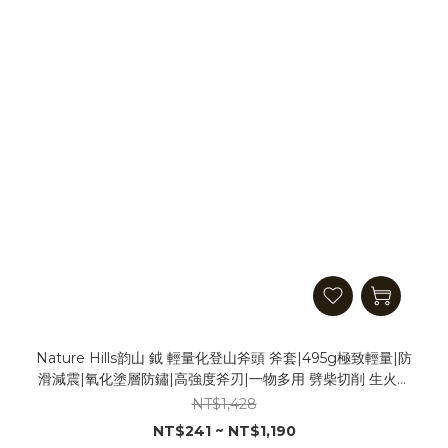
Nature Hills韵山 鉞 輕量化登山斧頭 斧套|495g極致輕量|防
滑減震|氧化塗層防鏽|高強度斧刃|一物多用 劈柴切削 生火木
柴 劈砍灌木 緊急開路 開瓶器 地釘錘
NT$1,428
NT$241 ~ NT$1,190