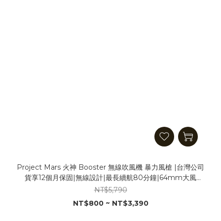
Project Mars 火神 Booster 無線吹風機 暴力風槍 |台灣公司
貨享12個月保固|無線設計|最長續航80分鐘|64mm大風
道|830g輕量|1kg強風力 吹塵神器 助燃神器 除塵風槍
NT$5,790
NT$800 ~ NT$3,390