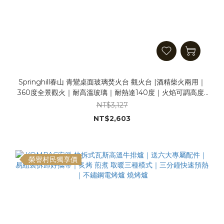
Springhill春山 青鸞桌面玻璃焚火台 觀火台 |酒精柴火兩用｜
360度全景觀火｜耐高溫玻璃｜耐熱達140度｜火焰可調高度|
煮茶露營暖爐 取暖爐 柴火爐 柴爐 取暖器 焚火爐
NT$3,127
NT$2,603
榮譽村民獨享價