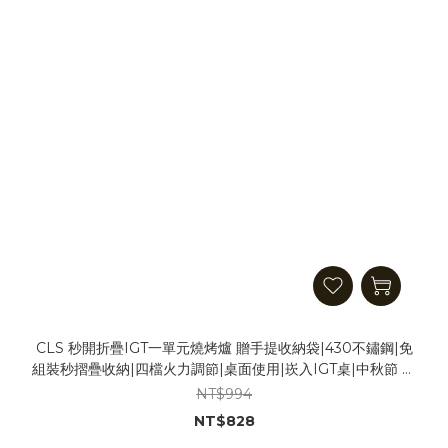
CLS 秒開折疊IGT一單元燒烤爐 贈手提收納袋|430不鏽鋼|免
組裝秒摺疊收納|四檔火力調節|桌面使用|崁入IGT桌|中秋節 烤
肉爐 烤肉架 燒烤架 焚火台 烤爐 火爐
NT$994
NT$828